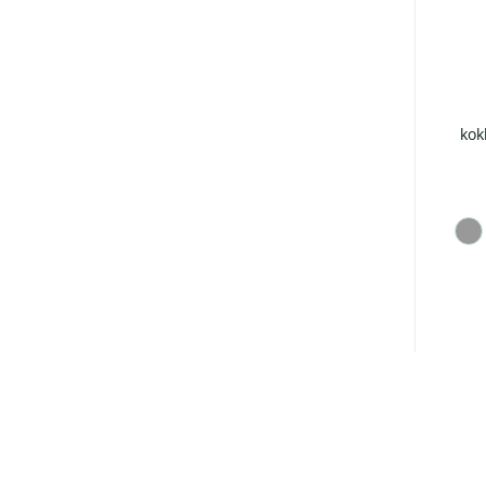
Swiss Peak nutikas
Termokruus
termopudel 580ml
roostevabast terasest
kok
300ml
€
41.93
€
13.47
+ KM 24%
+ KM 24%