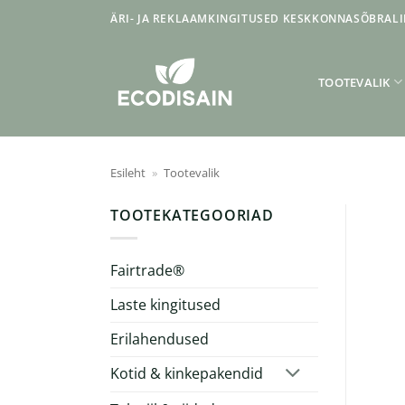
Skip
ÄRI- JA REKLAAMKINGITUSED KESKKONNASÕBRALI
to
content
TOOTEVALIK
Esileht
»
Tootevalik
TOOTEKATEGOORIAD
Fairtrade®
Laste kingitused
Erilahendused
Kotid & kinkepakendid