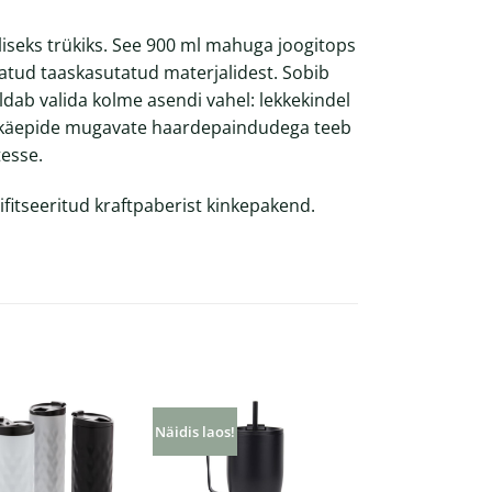
seks trükiks. See 900 ml mahuga joogitops
atud taaskasutatud materjalidest. Sobib
ldab valida kolme asendi vahel: lekkekindel
ne käepide mugavate haardepaindudega teeb
tesse.
fitseeritud kraftpaberist kinkepakend.
Näidis laos!