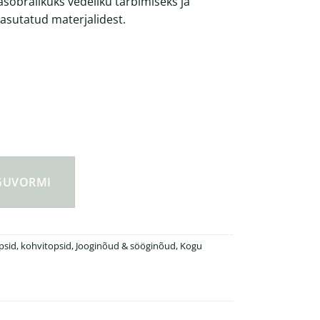
õbralikuks vedeliku tarbimiseks ja
asutatud materjalidest.
ur joogitops 900ml kogus
NGUVORMI
sid, kohvitopsid
,
Jooginõud & sööginõud
,
Kogu