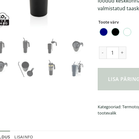
loodud keskkonnas
valmistatud taask
Toote värv
Graphic 360 RCS su
LISA PÄRI
Kategooriad:
Termotop
tootevalik
ELDUS
LISAINFO