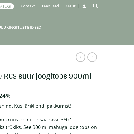
Kontakt
Teenused
Meist
JATUGI
ULUKINGITUSTE IDEED
0 RCS suur joogitops 900ml
 24%
shind. Küsi ärikliendi pakkumist!
m kruus on nüüd saadaval 360°
s trükiks. See 900 ml mahuga joogitops on