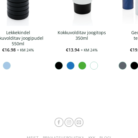
Lekkekindel
Kokkuvolditav joogitops
Geo
kuvolditav joogipudel
350ml
t
550ml
€
16.98
€
13.94
€
19
+ KM 24%
+ KM 24%
MEIST
PRIVAATSUSPOLIITIKA
KKK
BLOGI