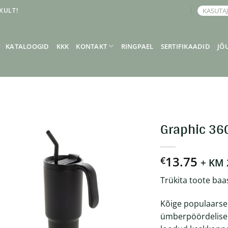
KULT!
KASUTA
BRONEERI KOHTUMINE
KATALOOGID
KKK
KONTAKT
RINGPAEL
SERTIFIKAADID
JÕ
Graphic 36
13.75
€
+ KM
Trükita toote baa
Kõige populaarse
ümberpöördelisek