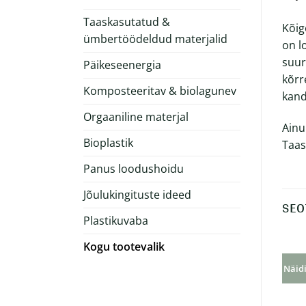
Taaskasutatud &
Kõig
ümbertöödeldud materjalid
on l
suur
Päikeseenergia
kõrr
Komposteeritav & biolagunev
kand
Orgaaniline materjal
Ainu
Bioplastik
Taas
Panus loodushoidu
Jõulukingituste ideed
SEO
Plastikuvaba
Kogu tootevalik
Näidi