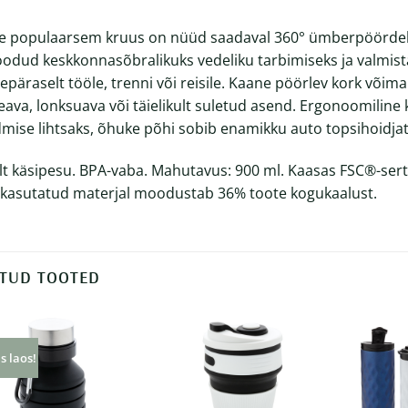
e populaarsem kruus on nüüd saadaval 360° ümberpöördeli
oodud keskkonnasõbralikuks vedeliku tarbimiseks ja valmist
epäraselt tööle, trenni või reisile. Kaane pöörlev kork võima
eava, lonksuava või täielikult suletud asend. Ergonoomili
mise lihtsaks, õhuke põhi sobib enamikku auto topsihoidja
lt käsipesu. BPA-vaba. Mahutavus: 900 ml. Kaasas FSC®-serti
kasutatud materjal moodustab 36% toote kogukaalust.
TUD TOOTED
s laos!