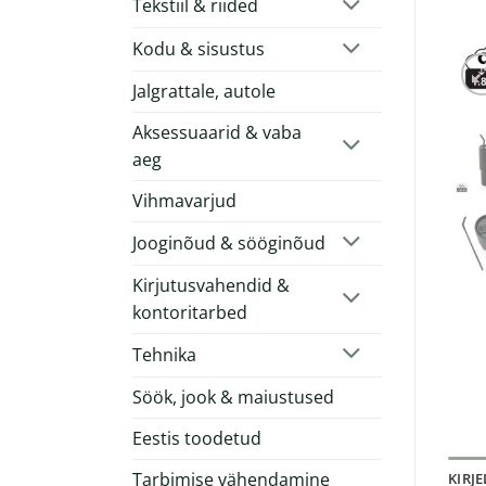
Tekstiil & riided
Kodu & sisustus
Jalgrattale, autole
Aksessuaarid & vaba
aeg
Vihmavarjud
Jooginõud & sööginõud
Kirjutusvahendid &
kontoritarbed
Tehnika
Söök, jook & maiustused
Eestis toodetud
Tarbimise vähendamine
KIRJ