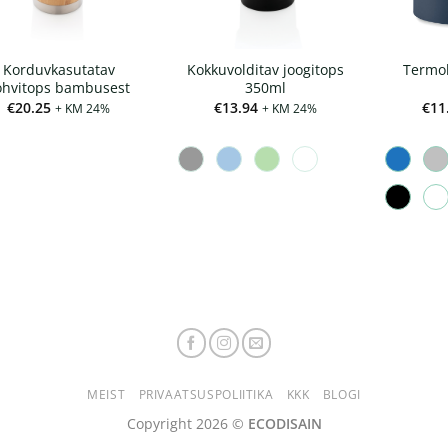
Korduvkasutatav
Kokkuvolditav joogitops
Termo
ohvitops bambusest
350ml
€
20.25
€
13.94
€
11
+ KM 24%
+ KM 24%
MEIST
PRIVAATSUSPOLIITIKA
KKK
BLOGI
Copyright 2026 ©
ECODISAIN