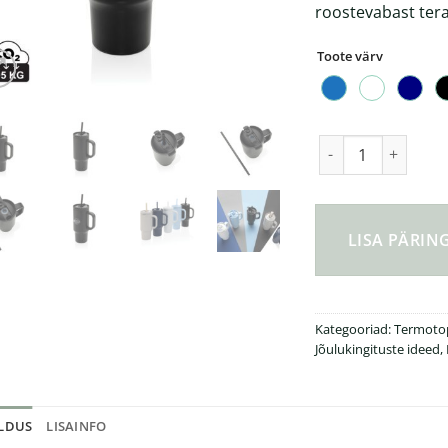
roostevabast tera
Toote värv
Cruiser RCS lekkek
LISA PÄRI
Kategooriad:
Termotop
Jõulukingituste ideed
,
ELDUS
LISAINFO