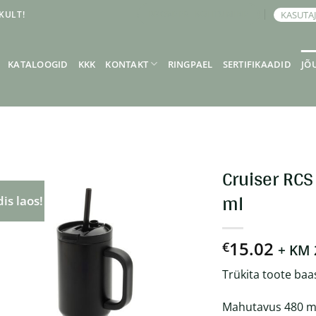
KULT!
KASUTA
BRONEERI KOHTUMINE
KATALOOGID
KKK
KONTAKT
RINGPAEL
SERTIFIKAADID
JÕ
Cruiser RCS
ml
is laos!
15.02
€
+ KM
Trükita toote baa
Mahutavus 480 ml