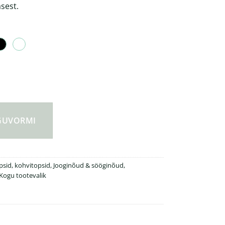
sest.
indel termokruus 480 ml kogus
NGUVORMI
sid, kohvitopsid
,
Jooginõud & sööginõud
,
Kogu tootevalik