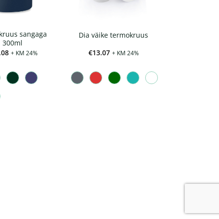
kruus sangaga
Dia väike termokruus
300ml
.08
€
13.07
+ KM 24%
+ KM 24%