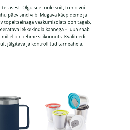
erasest. Olgu see tööle sõit, trenn või
kuhu päev sind viib. Mugava käepideme ja
av topeltseinaga vaakumisolatsioon tagab,
keeratava lekkekindla kaanega – juua saab
 millel on pehme silikoonots. Kvaliteedi
ult jälgitava ja kontrollitud tarneahela.