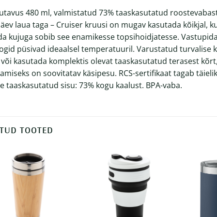
tavus 480 ml, valmistatud 73% taaskasutatud roostevabast t
äev laua taga – Cruiser kruusi on mugav kasutada kõikjal, 
da kujuga sobib see enamikesse topsihoidjatesse. Vastupid
oogid püsivad ideaalsel temperatuuril. Varustatud turvalise 
 või kasutada komplektis olevat taaskasutatud terasest kõrt,
itamiseks on soovitatav käsipesu. RCS-sertifikaat tagab täielik
e taaskasutatud sisu: 73% kogu kaalust. BPA-vaba.
TUD TOOTED