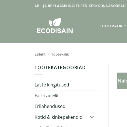
Skip
ÄRI- JA REKLAAMKINGITUSED KESKKONNASÕBRALI
to
content
TOOTEVALIK
Esileht
»
Tootevalik
TOOTEKATEGOORIAD
Näid
Laste kingitused
Fairtrade®
Erilahendused
Kotid & kinkepakendid