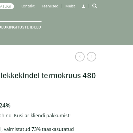
Kontakt
Teenused
Meist
JATUGI
ULUKINGITUSTE IDEED
 lekkekindel termokruus 480
 24%
shind. Küsi ärikliendi pakkumist!
, valmistatud 73% taaskasutatud