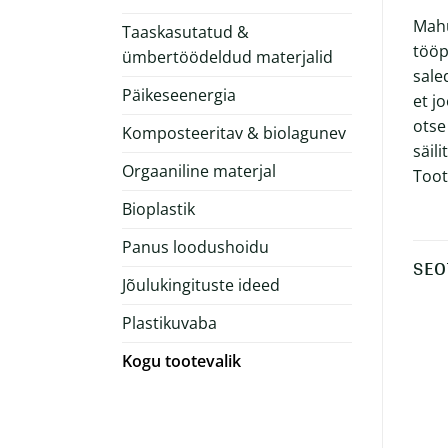
Mahu
Taaskasutatud &
tööp
ümbertöödeldud materjalid
sale
Päikeseenergia
et j
otse
Komposteeritav & biolagunev
säil
Orgaaniline materjal
Toot
Bioplastik
Panus loodushoidu
SEO
Jõulukingituste ideed
Plastikuvaba
Kogu tootevalik