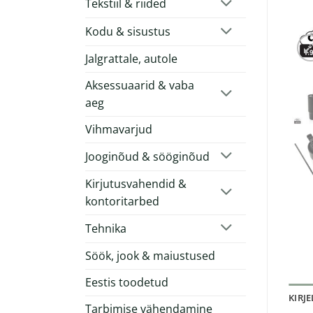
Tekstiil & riided
Kodu & sisustus
Jalgrattale, autole
Aksessuaarid & vaba
aeg
Vihmavarjud
Jooginõud & sööginõud
Kirjutusvahendid &
kontoritarbed
Tehnika
Söök, jook & maiustused
Eestis toodetud
KIRJ
Tarbimise vähendamine