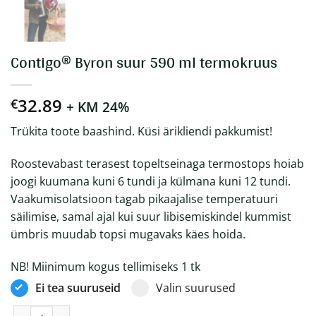
Contigo® Byron suur 590 ml termokruus
32.89
€
+ KM 24%
Trükita toote baashind. Küsi ärikliendi pakkumist!
Roostevabast terasest topeltseinaga termostops hoiab
joogi kuumana kuni 6 tundi ja külmana kuni 12 tundi.
Vaakumisolatsioon tagab pikaajalise temperatuuri
säilimise, samal ajal kui suur libisemiskindel kummist
ümbris muudab topsi mugavaks käes hoida.
NB! Miinimum kogus tellimiseks 1 tk
Ei tea suuruseid
Valin suurused