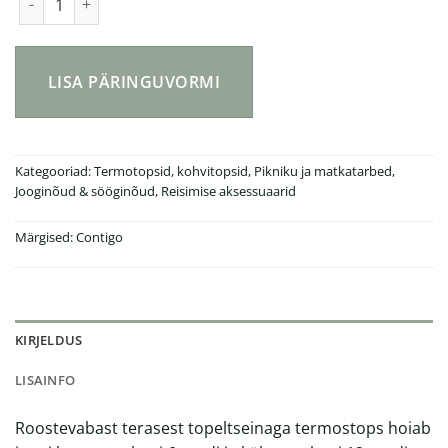
Contigo® Byron suur 590 ml termokruus kogus
LISA PÄRINGUVORMI
Kategooriad:
Termotopsid, kohvitopsid
,
Pikniku ja matkatarbed
,
Jooginõud & sööginõud
,
Reisimise aksessuaarid
Märgised:
Contigo
KIRJELDUS
LISAINFO
Roostevabast terasest topeltseinaga termostops hoiab