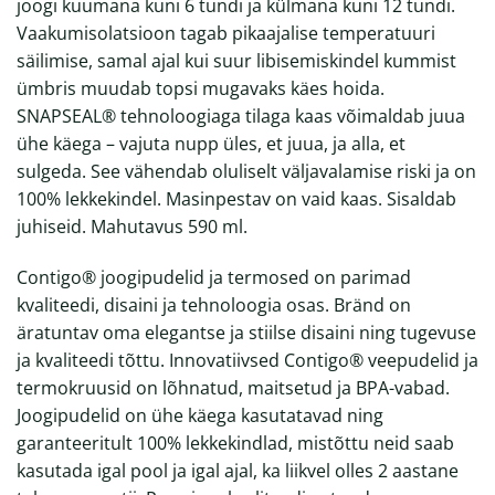
joogi kuumana kuni 6 tundi ja külmana kuni 12 tundi.
Vaakumisolatsioon tagab pikaajalise temperatuuri
säilimise, samal ajal kui suur libisemiskindel kummist
ümbris muudab topsi mugavaks käes hoida.
SNAPSEAL® tehnoloogiaga tilaga kaas võimaldab juua
ühe käega – vajuta nupp üles, et juua, ja alla, et
sulgeda. See vähendab oluliselt väljavalamise riski ja on
100% lekkekindel. Masinpestav on vaid kaas. Sisaldab
juhiseid. Mahutavus 590 ml.
Contigo® joogipudelid ja termosed on parimad
kvaliteedi, disaini ja tehnoloogia osas. Bränd on
äratuntav oma elegantse ja stiilse disaini ning tugevuse
ja kvaliteedi tõttu. Innovatiivsed Contigo® veepudelid ja
termokruusid on lõhnatud, maitsetud ja BPA-vabad.
Joogipudelid on ühe käega kasutatavad ning
garanteeritult 100% lekkekindlad, mistõttu neid saab
kasutada igal pool ja igal ajal, ka liikvel olles 2 aastane