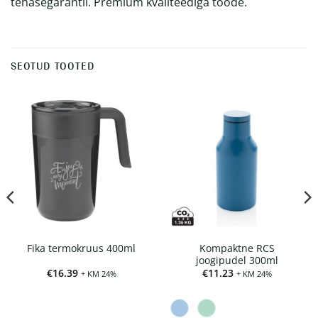
tehasegarantii. Premium kvaliteediga toode.
SEOTUD TOOTED
Kompaktne RCS
Fika termokruus 400ml
joogipudel 300ml
€
16.39
€
11.23
+ KM 24%
+ KM 24%