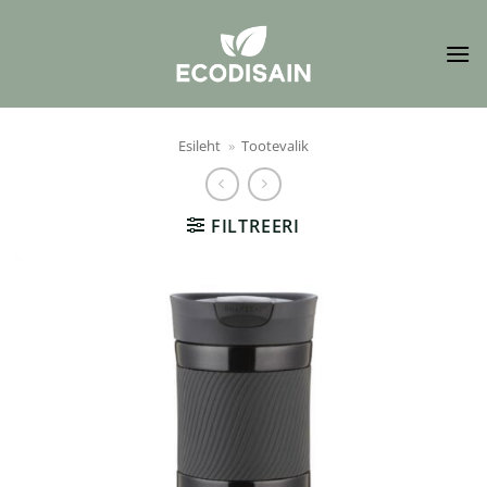
Skip
to
content
Esileht
»
Tootevalik
FILTREERI