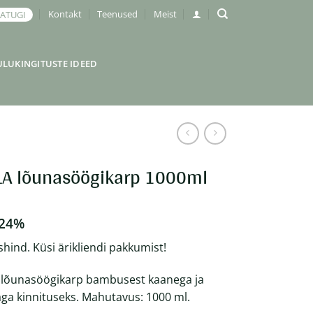
Kontakt
Teenused
Meist
JATUGI
ULUKINGITUSTE IDEED
LA lõunasöögikarp 1000ml
 24%
shind. Küsi ärikliendi pakkumist!
 lõunasöögikarp bambusest kaanega ja
a kinnituseks. Mahutavus: 1000 ml.