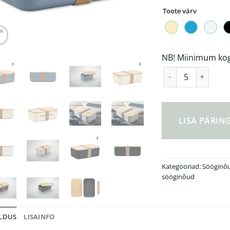
Toote värv
NB! Miinimum kogu
Beibabox PLA lõun
LISA PÄRI
Kategooriad:
Sööginõu
sööginõud
ELDUS
LISAINFO