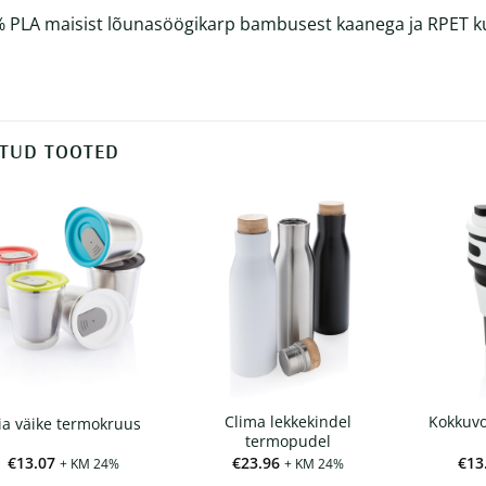
 PLA maisist lõunasöögikarp bambusest kaanega ja RPET k
TUD TOOTED
Clima lekkekindel
Kokkuvo
ia väike termokruus
termopudel
€
13.07
€
23.96
€
13
+ KM 24%
+ KM 24%