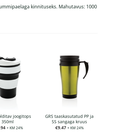
ummipaelaga kinnituseks. Mahutavus: 1000
lditav joogitops
GRS taaskasutatud PP ja
350ml
SS sangaga kruus
.94
€
9.47
+ KM 24%
+ KM 24%