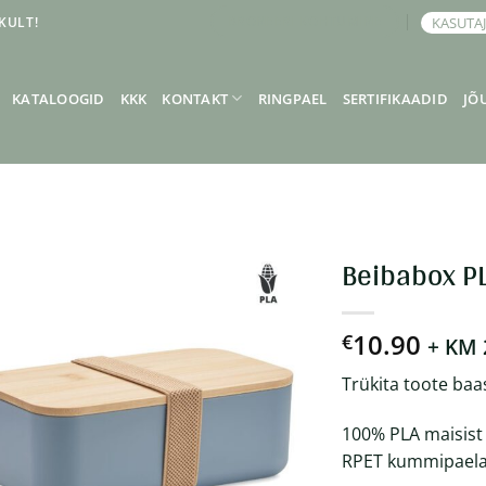
KULT!
KASUTA
BRONEERI KOHTUMINE
KATALOOGID
KKK
KONTAKT
RINGPAEL
SERTIFIKAADID
JÕ
Beibabox P
10.90
€
+ KM
Trükita toote baa
100% PLA maisist
RPET kummipaelag