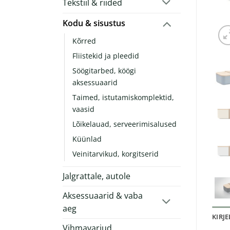
Tekstiil & riided
Kodu & sisustus
Kõrred
Fliistekid ja pleedid
Söögitarbed, köögi
aksessuaarid
Taimed, istutamiskomplektid,
vaasid
Lõikelauad, serveerimisalused
Küünlad
Veinitarvikud, korgitserid
Jalgrattale, autole
Aksessuaarid & vaba
aeg
KIRJ
Vihmavarjud