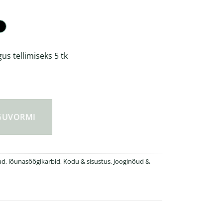
s tellimiseks 5 tk
asöögikarp 1000ml kogus
NGUVORMI
d, lõunasöögikarbid
,
Kodu & sisustus
,
Jooginõud &