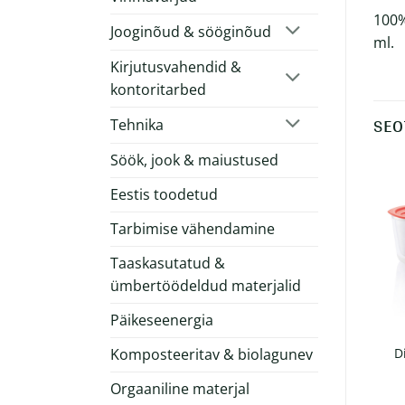
100%
Jooginõud & sööginõud
ml.
Kirjutusvahendid &
kontoritarbed
SEO
Tehnika
Söök, jook & maiustused
Eestis toodetud
Tarbimise vähendamine
Taaskasutatud &
ümbertöödeldud materjalid
Päikeseenergia
Kompaktne RCS
Komposteeritav & biolagunev
Suur emailkruus 550ml
D
joogipudel 300ml
€
11.23
€
6.60
Orgaaniline materjal
+ KM 24%
+ KM 24%