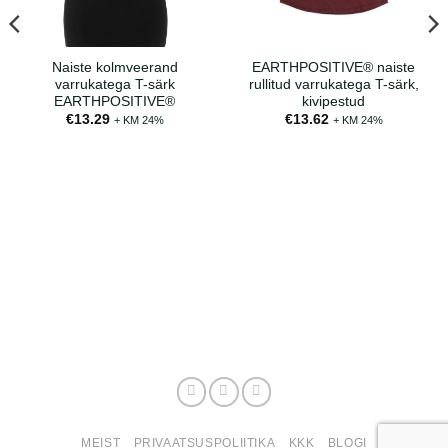
Naiste kolmveerand
EARTHPOSITIVE® naiste
varrukatega T-särk
rullitud varrukatega T-särk,
EARTHPOSITIVE®
kivipestud
€
13.29
€
13.62
+ KM 24%
+ KM 24%
MEIST
PRIVAATSUSPOLIITIKA
KKK
BLOGI