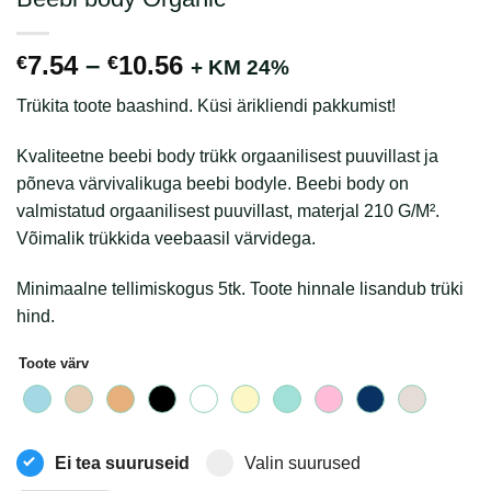
Hinnavahemik:
7.54
–
10.56
€
€
+ KM 24%
€7.54
Trükita toote baashind. Küsi ärikliendi pakkumist!
kuni
€10.56
Kvaliteetne beebi body trükk orgaanilisest puuvillast ja
põneva värvivalikuga beebi bodyle. Beebi body on
valmistatud orgaanilisest puuvillast, materjal 210 G/M².
Võimalik trükkida veebaasil värvidega.
Minimaalne tellimiskogus 5tk. Toote hinnale lisandub trüki
hind.
Toote värv
Ei tea suuruseid
Valin suurused