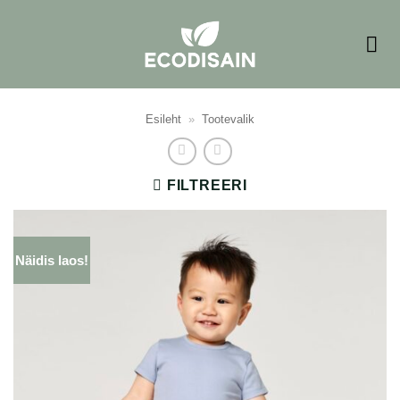
Skip
to
content
Esileht
»
Tootevalik
FILTREERI
Näidis laos!