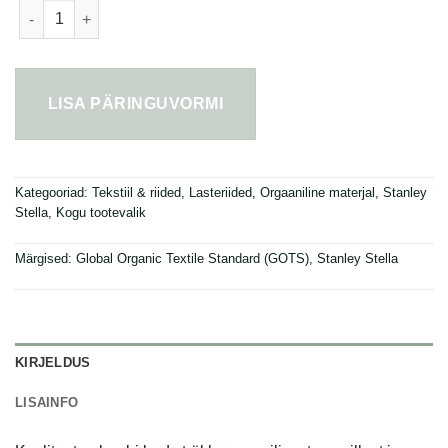
Beebi body Organic kogus
LISA PÄRINGUVORMI
Kategooriad:
Tekstiil & riided
,
Lasteriided
,
Orgaaniline materjal
,
Stanley
Stella
,
Kogu tootevalik
Märgised:
Global Organic Textile Standard (GOTS)
,
Stanley Stella
KIRJELDUS
LISAINFO