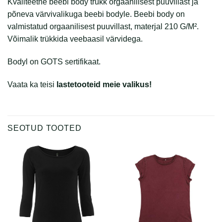
Kvaliteetne beebi body trükk orgaanilisest puuvillast ja
põneva värvivalikuga beebi bodyle. Beebi body on
valmistatud orgaanilisest puuvillast, materjal 210 G/M².
Võimalik trükkida veebaasil värvidega.
Bodyl on GOTS sertifikaat.
Vaata ka teisi
lastetooteid meie valikus!
SEOTUD TOOTED