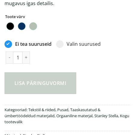
mugavus igas detailis.
Toote värv
Ei tea suuruseid
Valin suurused
Astor luku ja kapuutsiga pusa kogus
LISA PÄRINGUVORMI
Kategooriad:
Tekstiil & riided
,
Pusad
,
Taaskasutatud &
ümbertöödeldud materjalid
,
Orgaaniline materjal
,
Stanley Stella
,
Kogu
tootevalik