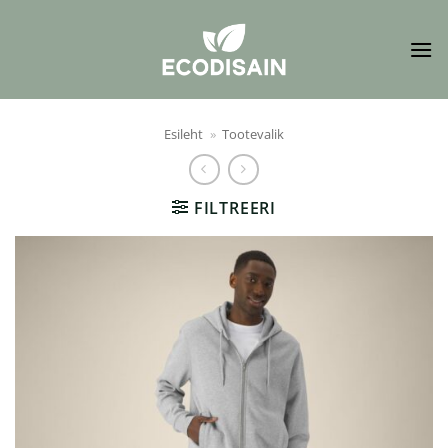
Skip
to
content
Esileht
»
Tootevalik
FILTREERI