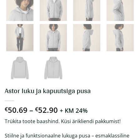
Astor luku ja kapuutsiga pusa
Hinnavahemik:
50.69
–
52.90
€
€
+ KM 24%
€50.69
Trükita toote baashind. Küsi ärikliendi pakkumist!
kuni
€52.90
Stiilne ja funktsionaalne lukuga pusa – esmaklassiline