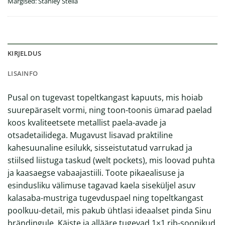
Märgised:
Stanley Stella
KIRJELDUS
LISAINFO
Pusal on tugevast topeltkangast kapuuts, mis hoiab
suurepäraselt vormi, ning toon-toonis ümarad paelad
koos kvaliteetsete metallist paela-avade ja
otsadetailidega. Mugavust lisavad praktiline
kahesuunaline esilukk, sisseistutatud varrukad ja
stiilsed liistuga taskud (welt pockets), mis loovad puhta
ja kaasaegse vabaajastiili. Toote pikaealisuse ja
esindusliku välimuse tagavad kaela siseküljel asuv
kalasaba-mustriga tugevduspael ning topeltkangast
poolkuu-detail, mis pakub ühtlasi ideaalset pinda Sinu
brändingule. Käiste ja allääre tugevad 1×1 rib-soonikud