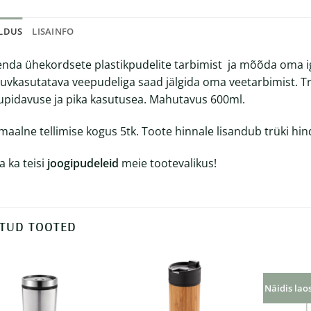
ELDUS
LISAINFO
nda ühekordsete plastikpudelite tarbimist ja mõõda oma ig
uvkasutatava veepudeliga saad jälgida oma veetarbimist. Tr
upidavuse ja pika kasutusea. Mahutavus 600ml.
maalne tellimise kogus 5tk. Toote hinnale lisandub trüki hin
a ka teisi
joogipudeleid
meie tootevalikus!
TUD TOOTED
Näidis lao