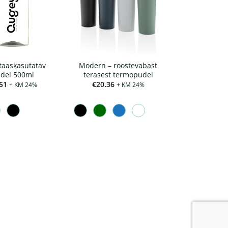
taaskasutatav
Modern – roostevabast
del 500ml
terasest termopudel
51
€
20.36
+ KM 24%
+ KM 24%