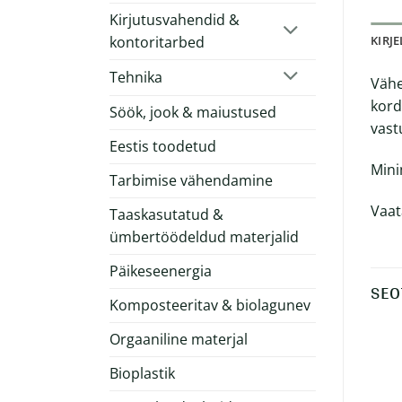
Kirjutusvahendid &
kontoritarbed
KIRJ
Tehnika
Vähe
kord
Söök, jook & maiustused
vast
Eestis toodetud
Mini
Tarbimise vähendamine
Vaat
Taaskasutatud &
ümbertöödeldud materjalid
Päikeseenergia
SEO
Komposteeritav & biolagunev
Orgaaniline materjal
Bioplastik