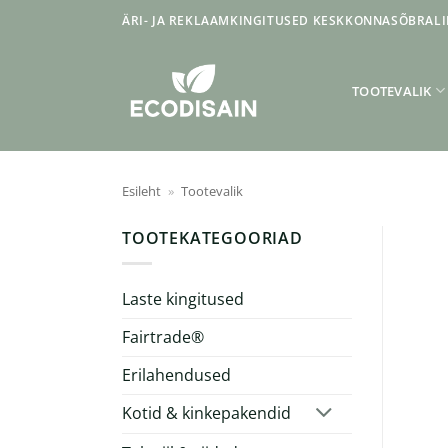
Skip
ÄRI- JA REKLAAMKINGITUSED KESKKONNASÕBRALI
to
content
TOOTEVALIK
Esileht
»
Tootevalik
TOOTEKATEGOORIAD
Laste kingitused
Fairtrade®
Erilahendused
Kotid & kinkepakendid