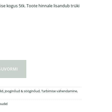
ise kogus 5tk. Toote hinnale lisandub trüki
v joogipudel kogus
NGUVORMI
id
,
Jooginõud & sööginõud
,
Tarbimise vähendamine
,
pudel