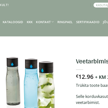
KULT!
KASUTA
BRONEERI KOHTUMINE
KATALOOGID
KKK
KONTAKT
RINGPAEL
SERTIFIKAADID
JÕ
Veetarbimi
12.96
€
+ KM
Trükita toote baa
Selle korduvkasut
veetarbimist.