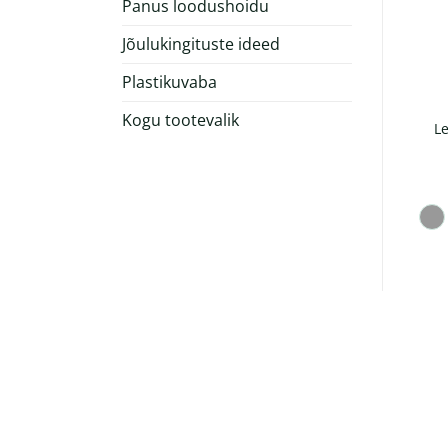
Panus loodushoidu
Jõulukingituste ideed
Plastikuvaba
Kogu tootevalik
Kokkuvolditav joogitops
Le
Impact jahutuskott
350ml
:
€
13.94
€
12.48
+ KM 24%
+ KM 24%