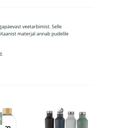
apäevast veetarbimist. Selle
itaanist materjal annab pudelile
d.
s!