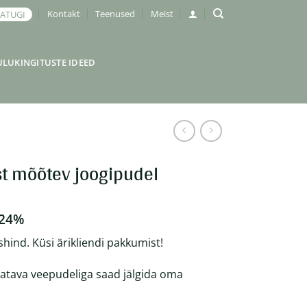
Kontakt
Teenused
Meist
JATUGI
ULUKINGITUSTE IDEED
st mõõtev joogipudel
 24%
shind. Küsi ärikliendi pakkumist!
atava veepudeliga saad jälgida oma