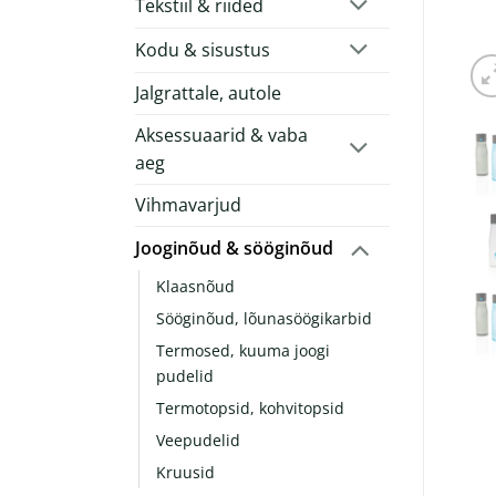
Tekstiil & riided
Kodu & sisustus
Jalgrattale, autole
Aksessuaarid & vaba
aeg
Vihmavarjud
Jooginõud & sööginõud
Klaasnõud
Sööginõud, lõunasöögikarbid
Termosed, kuuma joogi
pudelid
Termotopsid, kohvitopsid
Veepudelid
Kruusid