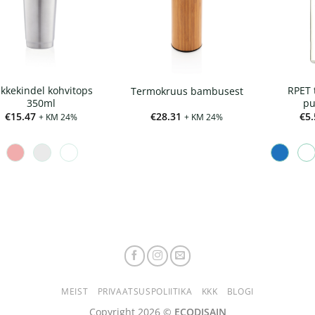
kkekindel kohvitops
RPET 
Termokruus bambusest
350ml
pu
€
15.47
€
28.31
€
5.
+ KM 24%
+ KM 24%
MEIST
PRIVAATSUSPOLIITIKA
KKK
BLOGI
Copyright 2026 ©
ECODISAIN