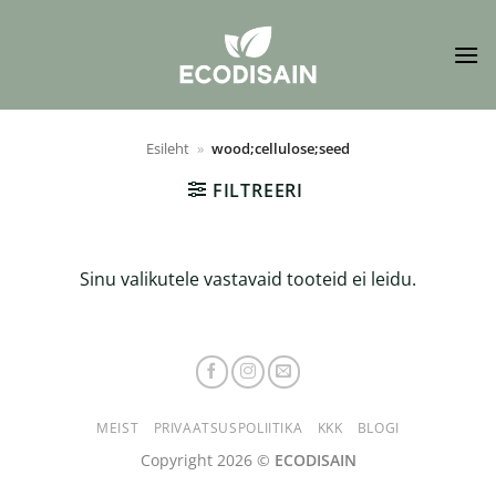
Skip
to
content
Esileht
»
wood;cellulose;seed
FILTREERI
Sinu valikutele vastavaid tooteid ei leidu.
MEIST
PRIVAATSUSPOLIITIKA
KKK
BLOGI
Copyright 2026 ©
ECODISAIN