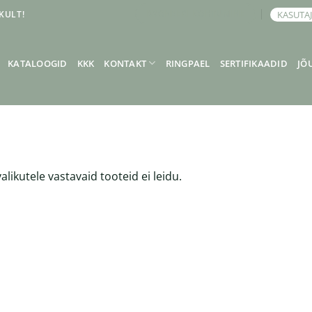
KULT!
KASUTA
BRONEERI KOHTUMINE
KATALOOGID
KKK
KONTAKT
RINGPAEL
SERTIFIKAADID
JÕ
alikutele vastavaid tooteid ei leidu.