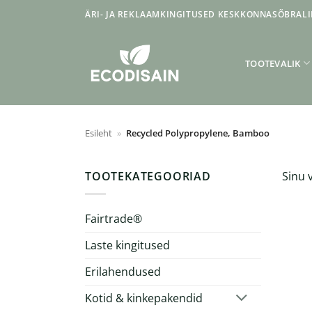
Skip
ÄRI- JA REKLAAMKINGITUSED KESKKONNASÕBRALI
to
content
TOOTEVALIK
Esileht
»
Recycled Polypropylene, Bamboo
TOOTEKATEGOORIAD
Sinu v
Fairtrade®
Laste kingitused
Erilahendused
Kotid & kinkepakendid