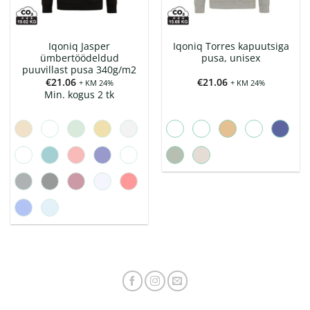
Iqoniq Jasper
Iqoniq Torres kapuutsiga
ümbertöödeldud
pusa, unisex
puuvillast pusa 340g/m2
€
21.06
€
21.06
+ KM 24%
+ KM 24%
Min. kogus 2 tk