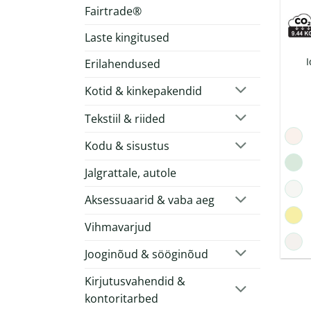
Fairtrade®
Laste kingitused
I
Erilahendused
Kotid & kinkepakendid
Tekstiil & riided
Kodu & sisustus
Jalgrattale, autole
Aksessuaarid & vaba aeg
Vihmavarjud
Jooginõud & sööginõud
Kirjutusvahendid &
kontoritarbed