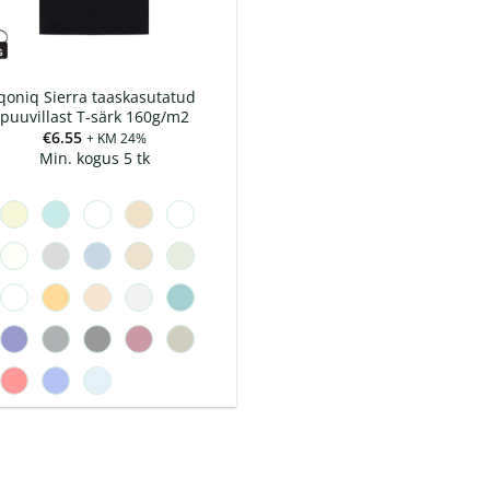
qoniq Sierra taaskasutatud
puuvillast T-särk 160g/m2
€
6.55
+ KM 24%
Min. kogus 5 tk