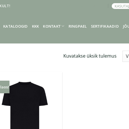
KULT!
KASUTA
BRONEERI KOHTUMINE
KATALOOGID
KKK
KONTAKT
RINGPAEL
SERTIFIKAADID
JÕ
Kuvatakse üksik tulemus
 laos!