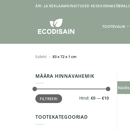
Skip
ÄRI- JA REKLAAMKINGITUSED KESKKONNASÕBRALI
to
content
TOOTEVALIK
Esileht
»
83 x 72 x 1 cm
MÄÄRA HINNAVAHEMIK
Näidis
Minimaalne
Maksimaalne
Hind:
€0
—
€10
FILTREERI
hind
hind
TOOTEKATEGOORIAD