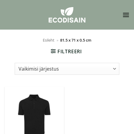
Skip
to
content
Esileht
»
81.5 x 71 x 0.5 cm
FILTREERI