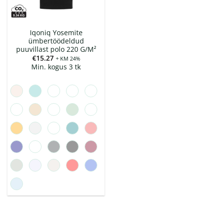
Iqoniq Yosemite
ümbertöödeldud
puuvillast polo 220 G/M²
€
15.27
+ KM 24%
Min. kogus 3 tk