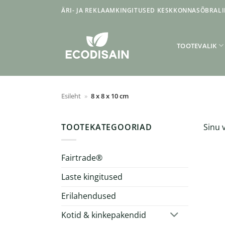
Skip
ÄRI- JA REKLAAMKINGITUSED KESKKONNASÕBRALI
to
content
TOOTEVALIK
Esileht
»
8 x 8 x 10 cm
TOOTEKATEGOORIAD
Sinu v
Fairtrade®
Laste kingitused
Erilahendused
Kotid & kinkepakendid