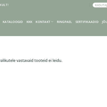
KULT!
KASUTA
BRONEERI KOHTUMINE
KATALOOGID
KKK
KONTAKT
RINGPAEL
SERTIFIKAADID
JÕ
alikutele vastavaid tooteid ei leidu.