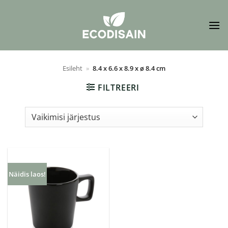
Skip
to
content
Esileht
»
8.4 x 6.6 x 8.9 x ø 8.4 cm
FILTREERI
Näidis laos!