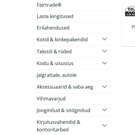
Fairtrade®
Laste kingitused
F
Erilahendused
Kotid & kinkepakendid
Tekstiil & riided
Kodu & sisustus
Jalgrattale, autole
Aksessuaarid & vaba aeg
Vihmavarjud
Jooginõud & sööginõud
Kirjutusvahendid &
kontoritarbed