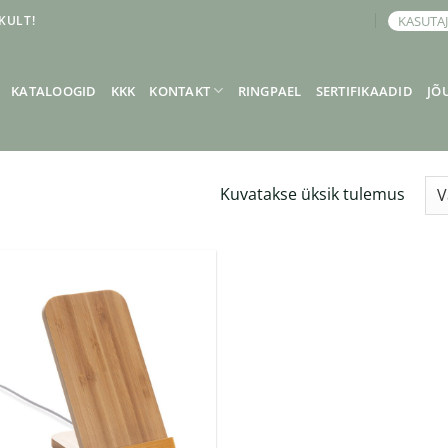
KULT!
KASUTA
BRONEERI KOHTUMINE
KATALOOGID
KKK
KONTAKT
RINGPAEL
SERTIFIKAADID
JÕ
Kuvatakse üksik tulemus