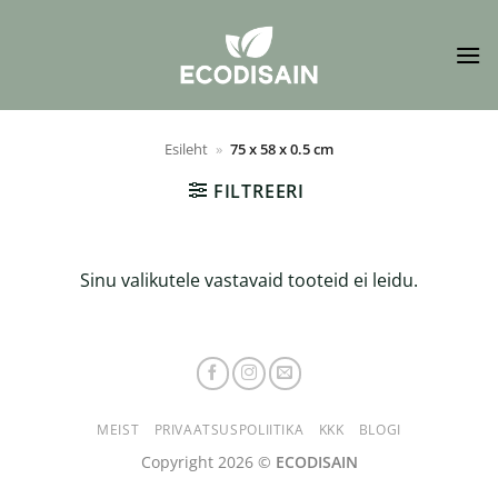
Skip
to
content
Esileht
»
75 x 58 x 0.5 cm
FILTREERI
Sinu valikutele vastavaid tooteid ei leidu.
MEIST
PRIVAATSUSPOLIITIKA
KKK
BLOGI
Copyright 2026 ©
ECODISAIN