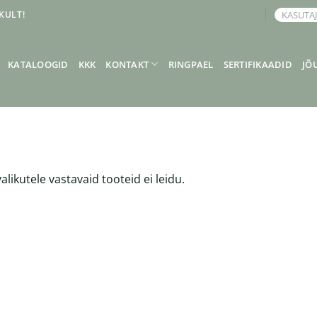
KULT!
KASUTA
BRONEERI KOHTUMINE
KATALOOGID
KKK
KONTAKT
RINGPAEL
SERTIFIKAADID
JÕ
alikutele vastavaid tooteid ei leidu.