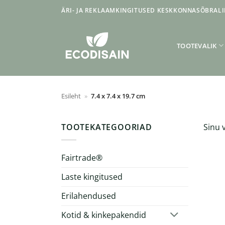
Skip
ÄRI- JA REKLAAMKINGITUSED KESKKONNASÕBRALI
to
content
TOOTEVALIK
Esileht
»
7.4 x 7.4 x 19.7 cm
TOOTEKATEGOORIAD
Sinu v
Fairtrade®
Laste kingitused
Erilahendused
Kotid & kinkepakendid