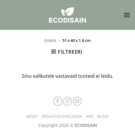
Skip
to
content
Esileht
»
51 x 40 x 1.8 cm
FILTREERI
Sinu valikutele vastavaid tooteid ei leidu.
MEIST
PRIVAATSUSPOLIITIKA
KKK
BLOGI
Copyright 2026 ©
ECODISAIN