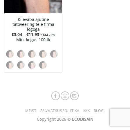
Kilevaba ajutine
tätoveering teie firma
logoga
Hinnavahemik:
€
3.04
–
€
11.93
+ KM 24%
€3.04
Min. kogus 100 tk
kuni
€11.93
MEIST
PRIVAATSUSPOLIITIKA
KKK
BLOGI
Copyright 2026 ©
ECODISAIN