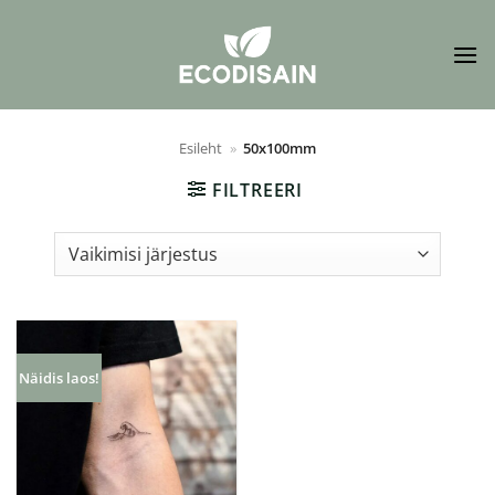
Skip
to
content
Esileht
»
50x100mm
FILTREERI
Näidis laos!