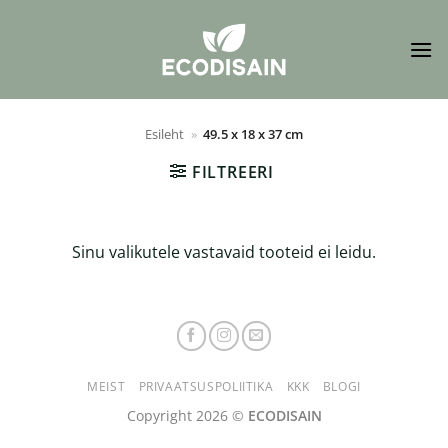
Skip
to
content
Esileht
»
49.5 x 18 x 37 cm
FILTREERI
Sinu valikutele vastavaid tooteid ei leidu.
MEIST
PRIVAATSUSPOLIITIKA
KKK
BLOGI
Copyright 2026 ©
ECODISAIN