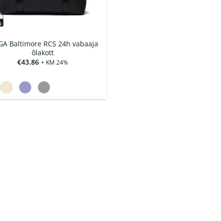
GA Baltimore RCS 24h vabaaja
õlakott
€
43.86
+ KM 24%