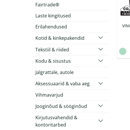
Fairtrade®
Laste kingitused
VIN
Erilahendused
Kotid & kinkepakendid
Tekstiil & riided
Kodu & sisustus
Jalgrattale, autole
Aksessuaarid & vaba aeg
Vihmavarjud
Jooginõud & sööginõud
Kirjutusvahendid &
kontoritarbed