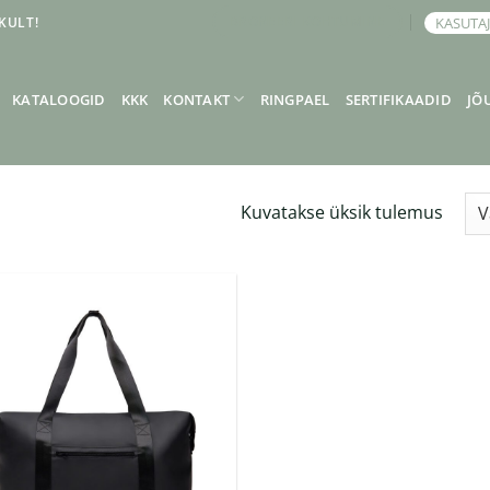
KULT!
KASUTA
BRONEERI KOHTUMINE
KATALOOGID
KKK
KONTAKT
RINGPAEL
SERTIFIKAADID
JÕ
Kuvatakse üksik tulemus