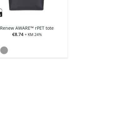
Renew AWARE™ rPET tote
€
8.74
+ KM 24%