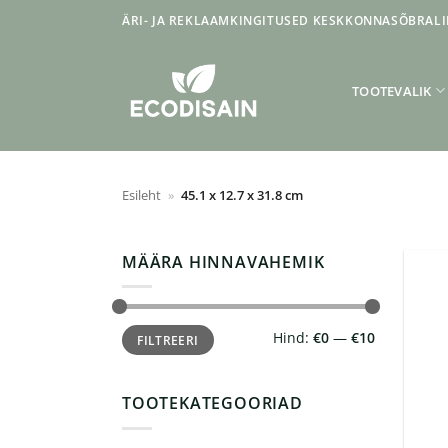
Skip
ÄRI- JA REKLAAMKINGITUSED KESKKONNASÕBRALI
to
content
TOOTEVALIK
Esileht
»
45.1 x 12.7 x 31.8 cm
MÄÄRA HINNAVAHEMIK
Minimaalne
Maksimaalne
Hind:
€0
—
€10
FILTREERI
hind
hind
TOOTEKATEGOORIAD