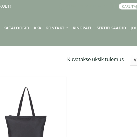
KULT!
KASUTA
BRONEERI KOHTUMINE
KATALOOGID
KKK
KONTAKT
RINGPAEL
SERTIFIKAADID
JÕ
Kuvatakse üksik tulemus