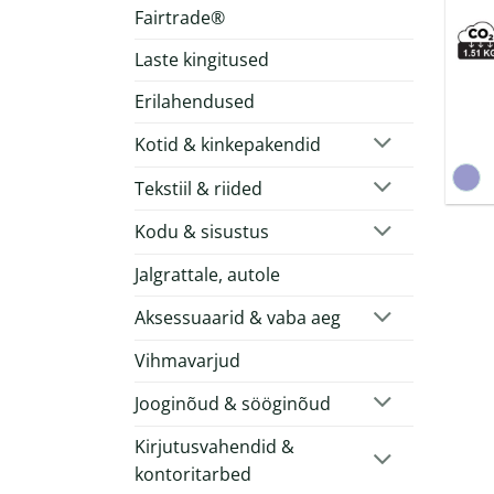
Fairtrade®
Laste kingitused
Erilahendused
Kotid & kinkepakendid
Tekstiil & riided
Kodu & sisustus
Jalgrattale, autole
Aksessuaarid & vaba aeg
Vihmavarjud
Jooginõud & sööginõud
Kirjutusvahendid &
kontoritarbed