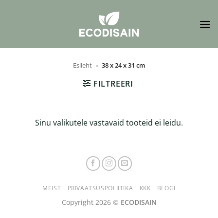
Skip
to
content
Esileht
»
38 x 24 x 31 cm
FILTREERI
Sinu valikutele vastavaid tooteid ei leidu.
MEIST
PRIVAATSUSPOLIITIKA
KKK
BLOGI
Copyright 2026 ©
ECODISAIN