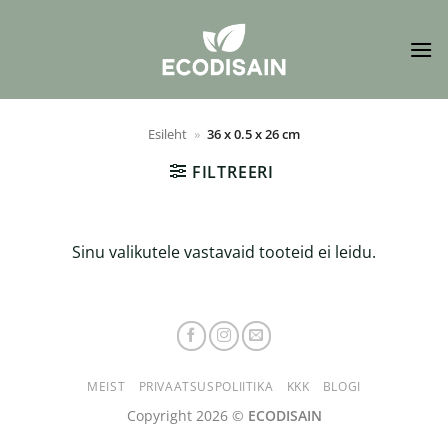
Skip
to
content
Esileht
»
36 x 0.5 x 26 cm
FILTREERI
Sinu valikutele vastavaid tooteid ei leidu.
MEIST
PRIVAATSUSPOLIITIKA
KKK
BLOGI
Copyright 2026 ©
ECODISAIN