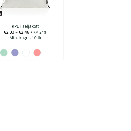
RPET seljakott
Hinnavahemik:
€
2.33
–
€
2.46
+ KM 24%
€2.33
Min. kogus 10 tk
kuni
€2.46