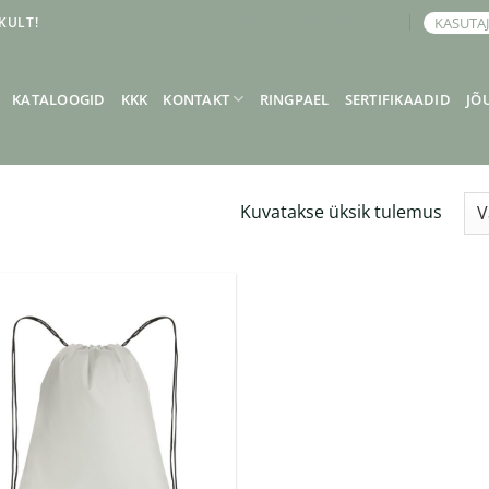
KULT!
KASUTA
BRONEERI KOHTUMINE
KATALOOGID
KKK
KONTAKT
RINGPAEL
SERTIFIKAADID
JÕ
Kuvatakse üksik tulemus