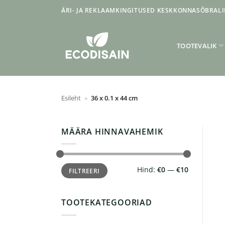
Skip
ÄRI- JA REKLAAMKINGITUSED KESKKONNASÕBRALI
to
content
TOOTEVALIK
Esileht
»
36 x 0.1 x 44 cm
MÄÄRA HINNAVAHEMIK
Minimaalne
Maksimaalne
Hind:
€0
—
€10
FILTREERI
hind
hind
TOOTEKATEGOORIAD