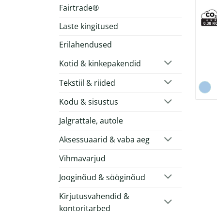
Fairtrade®
Laste kingitused
Erilahendused
Kotid & kinkepakendid
Tekstiil & riided
Kodu & sisustus
Jalgrattale, autole
Aksessuaarid & vaba aeg
Vihmavarjud
Jooginõud & sööginõud
Kirjutusvahendid &
kontoritarbed