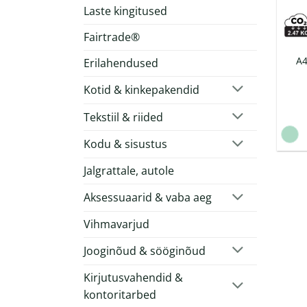
Laste kingitused
Fairtrade®
A4
Erilahendused
Kotid & kinkepakendid
Tekstiil & riided
Kodu & sisustus
Jalgrattale, autole
Aksessuaarid & vaba aeg
Vihmavarjud
Jooginõud & sööginõud
Kirjutusvahendid &
kontoritarbed