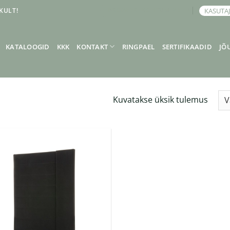
KULT!
KASUTA
BRONEERI KOHTUMINE
KATALOOGID
KKK
KONTAKT
RINGPAEL
SERTIFIKAADID
JÕ
Kuvatakse üksik tulemus