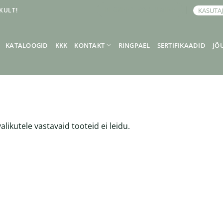
KULT!
KASUTA
BRONEERI KOHTUMINE
KATALOOGID
KKK
KONTAKT
RINGPAEL
SERTIFIKAADID
JÕ
alikutele vastavaid tooteid ei leidu.