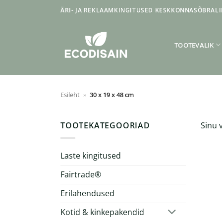
Skip
ÄRI- JA REKLAAMKINGITUSED KESKKONNASÕBRALI
to
content
TOOTEVALIK
Esileht
»
30 x 19 x 48 cm
TOOTEKATEGOORIAD
Sinu v
Laste kingitused
Fairtrade®
Erilahendused
Kotid & kinkepakendid