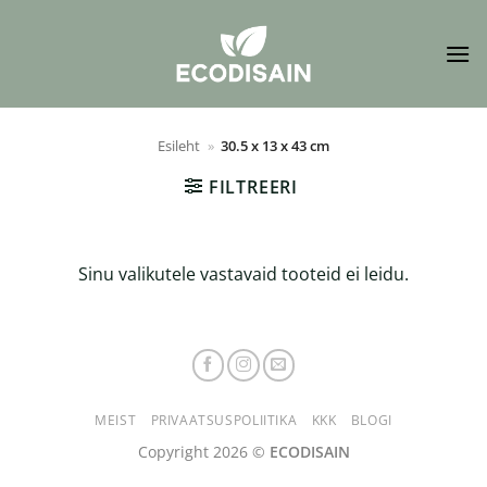
Skip
to
content
Esileht
»
30.5 x 13 x 43 cm
FILTREERI
Sinu valikutele vastavaid tooteid ei leidu.
MEIST
PRIVAATSUSPOLIITIKA
KKK
BLOGI
Copyright 2026 ©
ECODISAIN