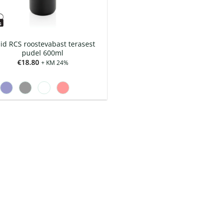
uid RCS roostevabast terasest
pudel 600ml
€
18.80
+ KM 24%