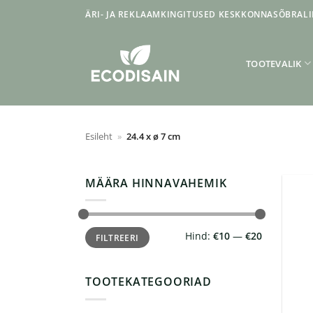
Skip
ÄRI- JA REKLAAMKINGITUSED KESKKONNASÕBRALI
to
content
TOOTEVALIK
Esileht
»
24.4 x ø 7 cm
MÄÄRA HINNAVAHEMIK
Minimaalne
Maksimaalne
Hind:
€10
—
€20
FILTREERI
hind
hind
TOOTEKATEGOORIAD