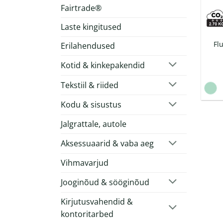
Fairtrade®
Laste kingitused
Fl
Erilahendused
Kotid & kinkepakendid
Tekstiil & riided
Kodu & sisustus
Jalgrattale, autole
Aksessuaarid & vaba aeg
Vihmavarjud
Jooginõud & sööginõud
Kirjutusvahendid &
kontoritarbed