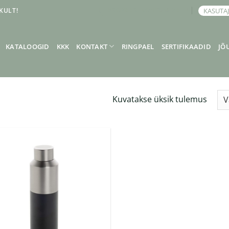
KULT!
KASUTA
BRONEERI KOHTUMINE
KATALOOGID
KKK
KONTAKT
RINGPAEL
SERTIFIKAADID
JÕ
Kuvatakse üksik tulemus