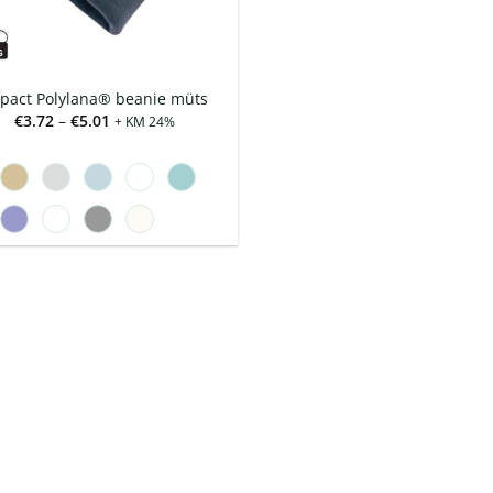
pact Polylana® beanie müts
Hinnavahemik:
€
3.72
–
€
5.01
+ KM 24%
€3.72
kuni
€5.01