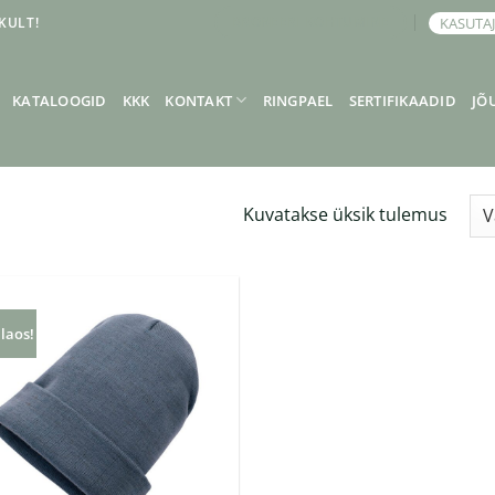
KULT!
KASUTA
BRONEERI KOHTUMINE
KATALOOGID
KKK
KONTAKT
RINGPAEL
SERTIFIKAADID
JÕ
Kuvatakse üksik tulemus
 laos!