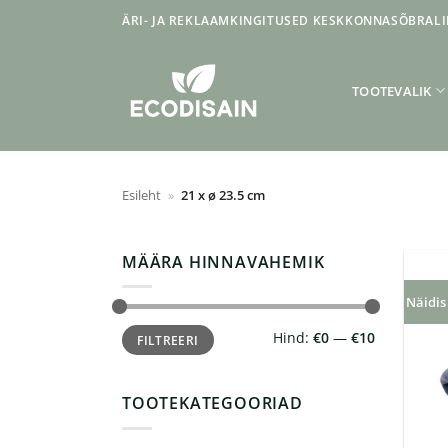
Skip
ÄRI- JA REKLAAMKINGITUSED KESKKONNASÕBRALI
to
content
TOOTEVALIK
Esileht
»
21 x ø 23.5 cm
MÄÄRA HINNAVAHEMIK
Näidis
Minimaalne
Maksimaalne
Hind:
€0
—
€10
FILTREERI
hind
hind
TOOTEKATEGOORIAD