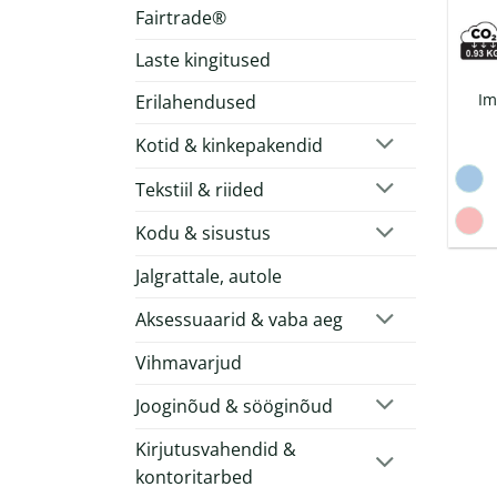
Fairtrade®
Laste kingitused
Im
Erilahendused
Kotid & kinkepakendid
Tekstiil & riided
Kodu & sisustus
Jalgrattale, autole
Aksessuaarid & vaba aeg
Vihmavarjud
Jooginõud & sööginõud
Kirjutusvahendid &
kontoritarbed