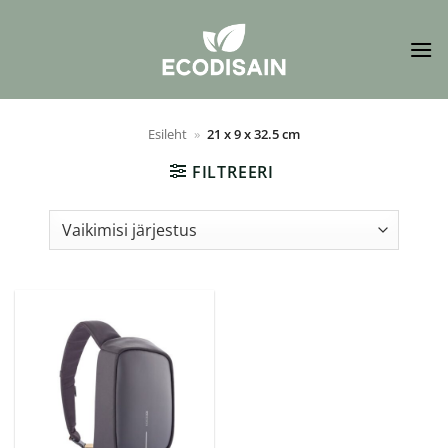
Skip
to
content
Esileht
»
21 x 9 x 32.5 cm
FILTREERI