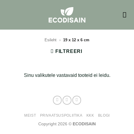
Skip
to
content
Esileht
»
19 x 12 x 6 cm
FILTREERI
Sinu valikutele vastavaid tooteid ei leidu.
MEIST
PRIVAATSUSPOLIITIKA
KKK
BLOGI
Copyright 2026 ©
ECODISAIN