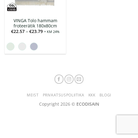
VINGA Tolo hammam
froteerätik 180x80cm
Hinnavahemik:
€
22.57
–
€
23.79
+ KM 24%
€22.57
kuni
€23.79
MEIST
PRIVAATSUSPOLIITIKA
KKK
BLOGI
Copyright 2026 ©
ECODISAIN