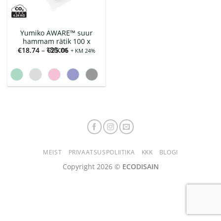
Yumiko AWARE™ suur
hammam rätik 100 x
180cm
Hinnavahemik:
€
18.74
–
€
25.06
+ KM 24%
€18.74
kuni
€25.06
MEIST
PRIVAATSUSPOLIITIKA
KKK
BLOGI
Copyright 2026 ©
ECODISAIN