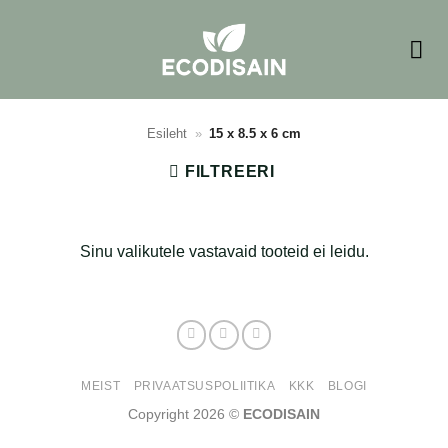
Skip
to
content
Esileht
»
15 x 8.5 x 6 cm
FILTREERI
Sinu valikutele vastavaid tooteid ei leidu.
MEIST
PRIVAATSUSPOLIITIKA
KKK
BLOGI
Copyright 2026 ©
ECODISAIN