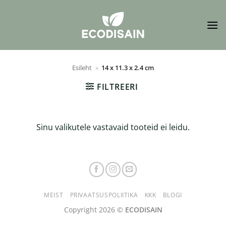
Skip
to
content
Esileht
»
14 x 11.3 x 2.4 cm
FILTREERI
Sinu valikutele vastavaid tooteid ei leidu.
MEIST
PRIVAATSUSPOLIITIKA
KKK
BLOGI
Copyright 2026 ©
ECODISAIN