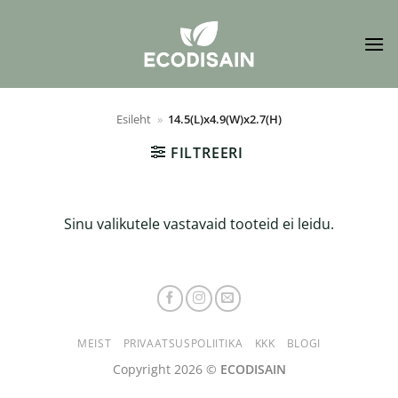
Skip
to
content
Esileht
»
14.5(L)x4.9(W)x2.7(H)
FILTREERI
Sinu valikutele vastavaid tooteid ei leidu.
MEIST
PRIVAATSUSPOLIITIKA
KKK
BLOGI
Copyright 2026 ©
ECODISAIN