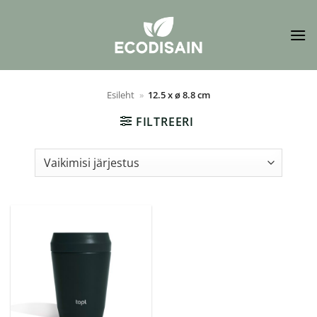
Skip
to
content
Esileht
»
12.5 x ø 8.8 cm
FILTREERI