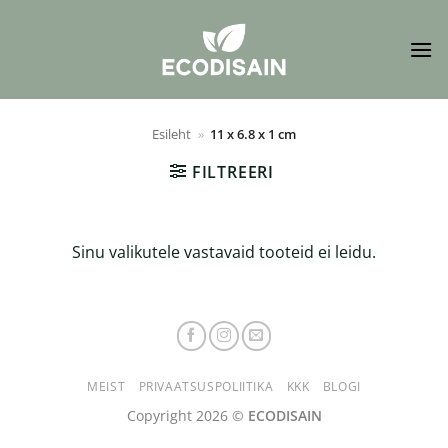
Skip
to
content
Esileht
»
11 x 6.8 x 1 cm
FILTREERI
Sinu valikutele vastavaid tooteid ei leidu.
MEIST
PRIVAATSUSPOLIITIKA
KKK
BLOGI
Copyright 2026 ©
ECODISAIN