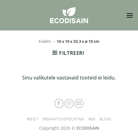
Skip
to
content
Esileht
»
10 x 10 x 33.3 x ø 10 cm
FILTREERI
Sinu valikutele vastavaid tooteid ei leidu.
MEIST
PRIVAATSUSPOLIITIKA
KKK
BLOGI
Copyright 2026 ©
ECODISAIN