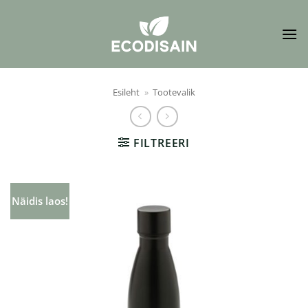
Skip
to
content
Esileht
»
Tootevalik
FILTREERI
Näidis laos!