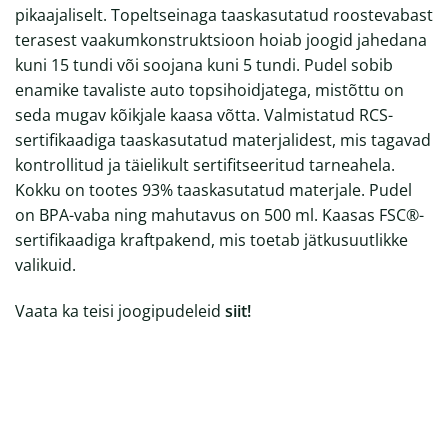
pikaajaliselt. Topeltseinaga taaskasutatud roostevabast
terasest vaakumkonstruktsioon hoiab joogid jahedana
kuni 15 tundi või soojana kuni 5 tundi. Pudel sobib
enamike tavaliste auto topsihoidjatega, mistõttu on
seda mugav kõikjale kaasa võtta. Valmistatud RCS-
sertifikaadiga taaskasutatud materjalidest, mis tagavad
kontrollitud ja täielikult sertifitseeritud tarneahela.
Kokku on tootes 93% taaskasutatud materjale. Pudel
on BPA-vaba ning mahutavus on 500 ml. Kaasas FSC®-
sertifikaadiga kraftpakend, mis toetab jätkusuutlikke
valikuid.
Vaata ka teisi joogipudeleid
siit!