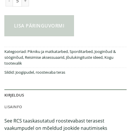
Solid termopudel 500ml kogus
LISA PÄRINGUVORMI
Kategooriad:
Pikniku ja matkatarbed
,
Sporditarbed
,
Jooginõud &
sööginõud
,
Reisimise aksessuaarid
,
Jõulukingituste ideed
,
Kogu
tootevalik
Sildid:
Joogipudel
,
roostevaba teras
KIRJELDUS
LISAINFO
See RCS taaskasutatud roostevabast terasest
vaakumpudel on mõeldud jookide nautimiseks