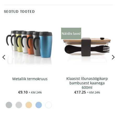
SEOTUD TOOTED
Näidis laos!
Klaasist lõunasöögikarp
Metallik termokruus
bambusest kaanega
600ml
€
9.10
€
17.25
+ KM 24%
+ KM 24%