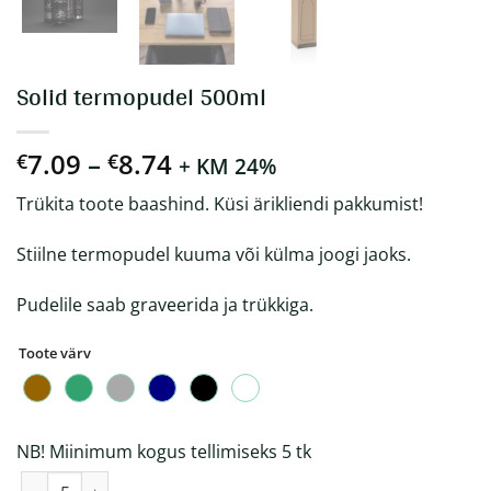
Solid termopudel 500ml
Hinnavahemik:
7.09
–
8.74
€
€
+ KM 24%
€7.09
Trükita toote baashind. Küsi ärikliendi pakkumist!
kuni
€8.74
Stiilne termopudel kuuma või külma joogi jaoks.
Pudelile saab graveerida ja trükkiga.
Toote värv
NB! Miinimum kogus tellimiseks 5 tk