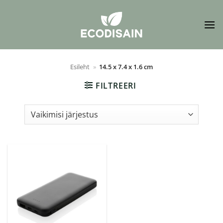
Skip
to
content
Esileht
»
14.5 x 7.4 x 1.6 cm
FILTREERI